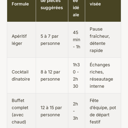
de pièces
ée
Formule
visée
suggérées
idé
ale
Pause
45
Apéritif
5 à 7 par
fraîcheur,
min
léger
personne
détente
- 1h
rapide
1h3
Échanges
Cocktail
8 à 12 par
0 -
riches,
dînatoire
personne
2h
réseautage
30
interne
Buffet
Fête
2h
complet
12 à 15 par
d’équipe, pot
-
(avec
personne
de départ
3h
chaud)
festif