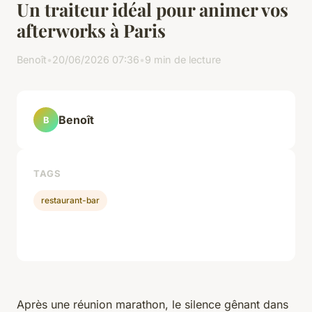
Un traiteur idéal pour animer vos
afterworks à Paris
Benoît
•
20/06/2026 07:36
•
9 min de lecture
Benoît
B
TAGS
restaurant-bar
Après une réunion marathon, le silence gênant dans