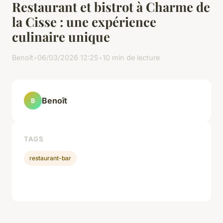
Restaurant et bistrot à Charme de
la Cisse : une expérience
culinaire unique
Benoît
•
06/03/2026 12:25
•
10 min de lecture
Benoît
B
TAGS
restaurant-bar