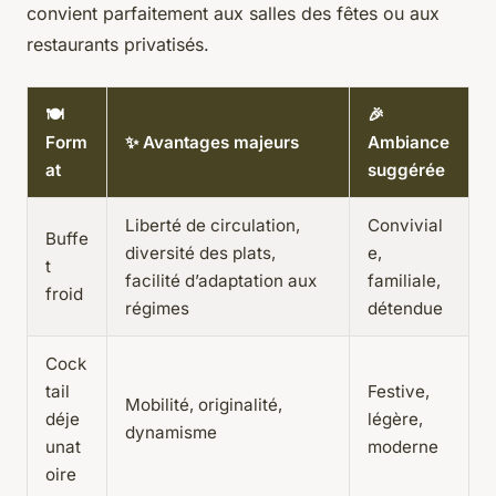
convient parfaitement aux salles des fêtes ou aux
restaurants privatisés.
🍽️
🎉
Form
✨ Avantages majeurs
Ambiance
at
suggérée
Liberté de circulation,
Convivial
Buffe
diversité des plats,
e,
t
facilité d’adaptation aux
familiale,
froid
régimes
détendue
Cock
tail
Festive,
Mobilité, originalité,
déje
légère,
dynamisme
unat
moderne
oire