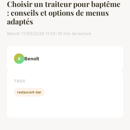
Choisir un traiteur pour baptême
: conseils et options de menus
adaptés
Benoît
•
17/03/2026 11:33
•
10 min de lecture
Benoît
B
TAGS
restaurant-bar