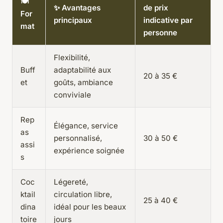
🍽️
✨ Avantages
de prix
For
principaux
indicative par
mat
personne
Flexibilité,
Buff
adaptabilité aux
20 à 35 €
et
goûts, ambiance
conviviale
Rep
Élégance, service
as
personnalisé,
30 à 50 €
assi
expérience soignée
s
Coc
Légereté,
ktail
circulation libre,
25 à 40 €
dina
idéal pour les beaux
toire
jours