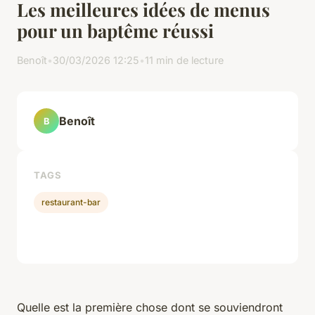
Les meilleures idées de menus
pour un baptême réussi
Benoît
•
30/03/2026 12:25
•
11 min de lecture
Benoît
B
TAGS
restaurant-bar
Quelle est la première chose dont se souviendront