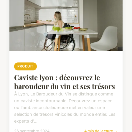
PRODUIT
Caviste lyon : découvrez le
baroudeur du vin et ses trésors
À Lyon, Le Baroudeur du Vin se distingue comme
un caviste incontournable. Découvrez un espace
où l'ambiance chaleureuse met en valeur une
sélection de trésors vinicoles du monde entier. Les
experts d'...
26 septembre 2024
4 min de lecture →