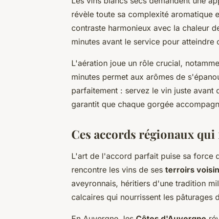
Les vins blancs secs demandent une ap
révèle toute sa complexité aromatique e
contraste harmonieux avec la chaleur de l
minutes avant le service pour atteindre 
L'aération joue un rôle crucial, notamm
minutes permet aux arômes de s'épanoui
parfaitement : servez le vin juste avant 
garantit que chaque gorgée accompagne 
Ces accords régionaux qui f
L'art de l'accord parfait puise sa force
rencontre les vins de ses
terroirs voisi
aveyronnais, héritiers d'une tradition mi
calcaires qui nourrissent les pâturages 
En Auvergne, les
Côtes d'Auvergne
rév