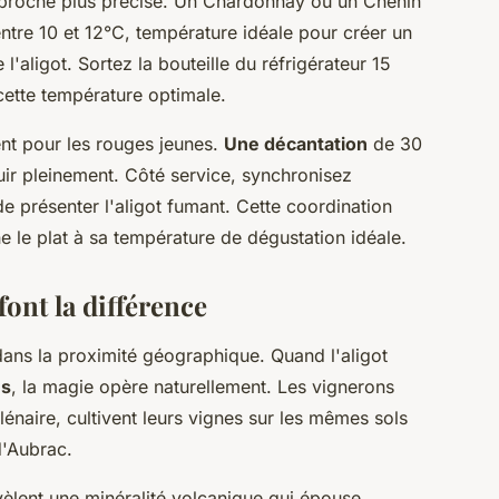
proche plus précise. Un Chardonnay ou un Chenin
ntre 10 et 12°C, température idéale pour créer un
'aligot. Sortez la bouteille du réfrigérateur 15
cette température optimale.
ent pour les rouges jeunes.
Une décantation
de 30
r pleinement. Côté service, synchronisez
de présenter l'aligot fumant. Cette coordination
le plat à sa température de dégustation idéale.
ont la différence
 dans la proximité géographique. Quand l'aligot
ns
, la magie opère naturellement. Les vignerons
llénaire, cultivent leurs vignes sur les mêmes sols
d'Aubrac.
èlent une minéralité volcanique qui épouse