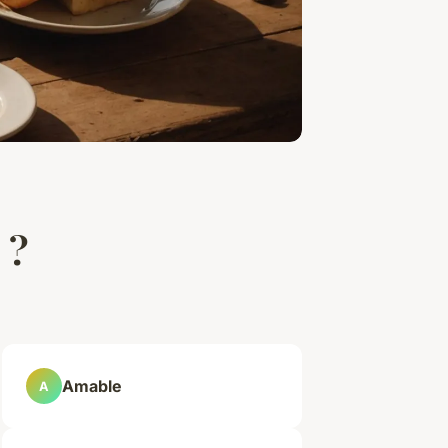
 ?
Amable
A