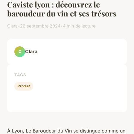
Caviste lyon : découvrez le
baroudeur du vin et ses trésors
Clara
•
26 septembre 2024
•
4 min de lecture
Clara
C
TAGS
Produit
À Lyon, Le Baroudeur du Vin se distingue comme un