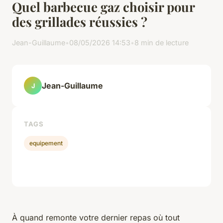
Quel barbecue gaz choisir pour
des grillades réussies ?
Jean-Guillaume
•
08/05/2026 14:53
•
8 min de lecture
Jean-Guillaume
J
TAGS
equipement
À quand remonte votre dernier repas où tout