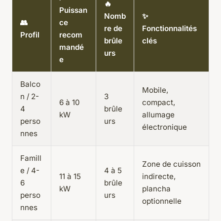
🔥
Puissan
Nomb
✨
👥
ce
re de
Fonctionnalités
Profil
recom
brûle
clés
mandé
urs
e
Balco
Mobile,
n / 2-
3
6 à 10
compact,
4
brûle
kW
allumage
perso
urs
électronique
nnes
Famill
Zone de cuisson
e / 4-
4 à 5
11 à 15
indirecte,
6
brûle
kW
plancha
perso
urs
optionnelle
nnes