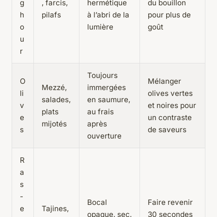
g
, farcis,
hermétique
du bouillon
h
pilafs
à l’abri de la
pour plus de
o
lumière
goût
u
r
Toujours
O
Mélanger
Mezzé,
immergées
li
olives vertes
salades,
en saumure,
v
et noires pour
plats
au frais
e
un contraste
mijotés
après
s
de saveurs
ouverture
R
a
s
-
Bocal
Faire revenir
e
Tajines,
opaque, sec,
30 secondes