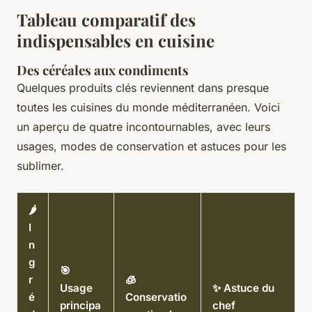
Tableau comparatif des
indispensables en cuisine
Des céréales aux condiments
Quelques produits clés reviennent dans presque
toutes les cuisines du monde méditerranéen. Voici
un aperçu de quatre incontournables, avec leurs
usages, modes de conservation et astuces pour les
sublimer.
🌶️
I
n
g
🎯
r
🧊
Usage
✨ Astuce du
é
Conservatio
principa
chef