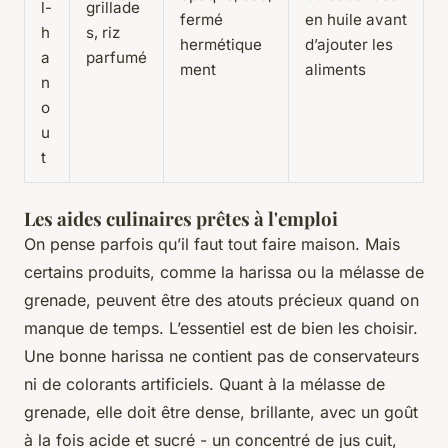
l-
grillade
fermé
en huile avant
h
s, riz
hermétique
d’ajouter les
a
parfumé
ment
aliments
n
o
u
t
Les aides culinaires prêtes à l'emploi
On pense parfois qu’il faut tout faire maison. Mais
certains produits, comme la harissa ou la mélasse de
grenade, peuvent être des atouts précieux quand on
manque de temps. L’essentiel est de bien les choisir.
Une bonne harissa ne contient pas de conservateurs
ni de colorants artificiels. Quant à la mélasse de
grenade, elle doit être dense, brillante, avec un goût
à la fois acide et sucré - un concentré de jus cuit,