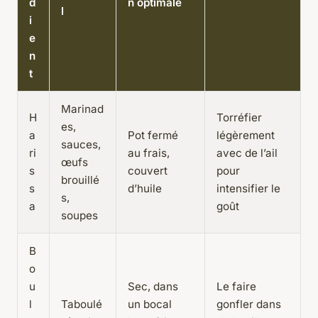
d
n optimale
l
i
e
n
t
Marinad
H
Torréfier
es,
a
Pot fermé
légèrement
sauces,
ri
au frais,
avec de l’ail
œufs
s
couvert
pour
brouillé
s
d’huile
intensifier le
s,
a
goût
soupes
B
o
u
Sec, dans
Le faire
l
Taboulé
un bocal
gonfler dans